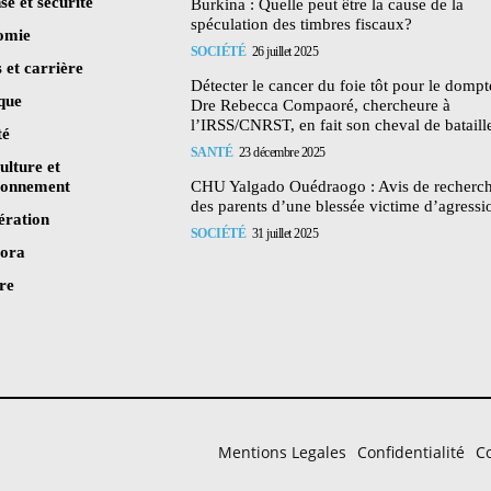
se et sécurité
Burkina : Quelle peut être la cause de la
spéculation des timbres fiscaux?
omie
SOCIÉTÉ
26 juillet 2025
 et carrière
Détecter le cancer du foie tôt pour le dompte
ique
Dre Rebecca Compaoré, chercheure à
l’IRSS/CNRST, en fait son cheval de bataill
té
SANTÉ
23 décembre 2025
ulture et
ronnement
CHU Yalgado Ouédraogo : Avis de recherc
des parents d’une blessée victime d’agressi
ération
SOCIÉTÉ
31 juillet 2025
pora
re
Mentions Legales
Confidentialité
Co