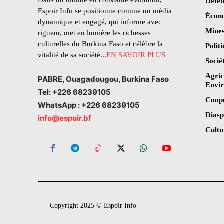
Dans un monde en constante évolution,
Défen
Espoir Info se positionne comme un média
Écon
dynamique et engagé, qui informe avec
Mines
rigueur, met en lumière les richesses
culturelles du Burkina Faso et célèbre la
Polit
vitalité de sa société...
EN SAVOIR PLUS
Socié
Agric
PABRE, Ouagadougou, Burkina Faso
Envi
Tel: +226 68239105
Coop
WhatsApp : +226 68239105
Dias
info@espoir.bf
Cultu
Copyright 2025 © Espoir Info