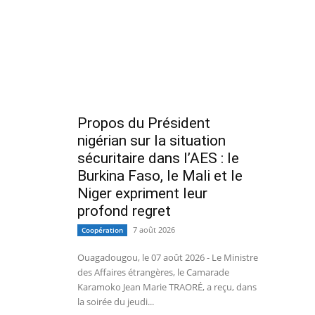
Propos du Président
nigérian sur la situation
sécuritaire dans l’AES : le
Burkina Faso, le Mali et le
Niger expriment leur
profond regret
7 août 2026
Coopération
Ouagadougou, le 07 août 2026 - Le Ministre
des Affaires étrangères, le Camarade
Karamoko Jean Marie TRAORÉ, a reçu, dans
la soirée du jeudi...