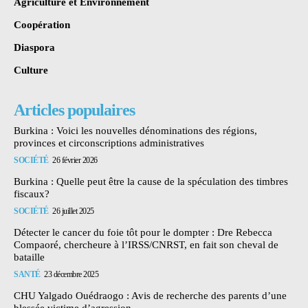
Agriculture et Environnement
Coopération
Diaspora
Culture
Articles populaires
Burkina : Voici les nouvelles dénominations des régions,
provinces et circonscriptions administratives
SOCIÉTÉ
26 février 2026
Burkina : Quelle peut être la cause de la spéculation des timbres
fiscaux?
SOCIÉTÉ
26 juillet 2025
Détecter le cancer du foie tôt pour le dompter : Dre Rebecca
Compaoré, chercheure à l’IRSS/CNRST, en fait son cheval de
bataille
SANTÉ
23 décembre 2025
CHU Yalgado Ouédraogo : Avis de recherche des parents d’une
blessée victime d’agression