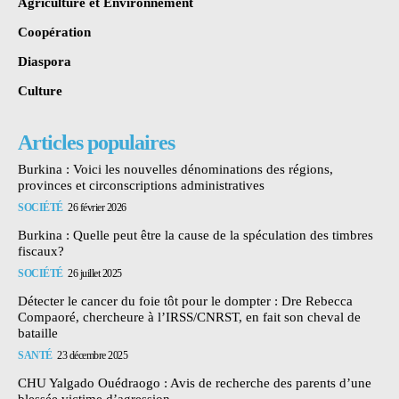
Agriculture et Environnement
Coopération
Diaspora
Culture
Articles populaires
Burkina : Voici les nouvelles dénominations des régions,
provinces et circonscriptions administratives
SOCIÉTÉ
26 février 2026
Burkina : Quelle peut être la cause de la spéculation des timbres
fiscaux?
SOCIÉTÉ
26 juillet 2025
Détecter le cancer du foie tôt pour le dompter : Dre Rebecca
Compaoré, chercheure à l’IRSS/CNRST, en fait son cheval de
bataille
SANTÉ
23 décembre 2025
CHU Yalgado Ouédraogo : Avis de recherche des parents d’une
blessée victime d’agression