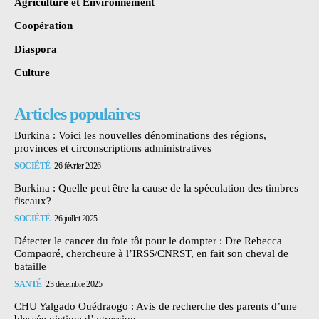
Agriculture et Environnement
Coopération
Diaspora
Culture
Articles populaires
Burkina : Voici les nouvelles dénominations des régions,
provinces et circonscriptions administratives
SOCIÉTÉ
26 février 2026
Burkina : Quelle peut être la cause de la spéculation des timbres
fiscaux?
SOCIÉTÉ
26 juillet 2025
Détecter le cancer du foie tôt pour le dompter : Dre Rebecca
Compaoré, chercheure à l’IRSS/CNRST, en fait son cheval de
bataille
SANTÉ
23 décembre 2025
CHU Yalgado Ouédraogo : Avis de recherche des parents d’une
blessée victime d’agression