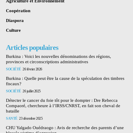
Agriculture et Environnement
Coopération
Diaspora
Culture
Articles populaires
Burkina : Voici les nouvelles dénominations des régions,
provinces et circonscriptions administratives
SOCIÉTÉ
26 février 2026
Burkina : Quelle peut être la cause de la spéculation des timbres
fiscaux?
SOCIÉTÉ
26 juillet 2025
Détecter le cancer du foie tôt pour le dompter : Dre Rebecca
Compaoré, chercheure à l’IRSS/CNRST, en fait son cheval de
bataille
SANTÉ
23 décembre 2025
CHU Yalgado Ouédraogo : Avis de recherche des parents d’une
blessée victime d’agression