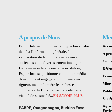
A propos de Nous
Me
Espoir Info est un journal en ligne burkinabè
Accue
dédié à l’information générale, à la
A pr
valorisation de la culture, des valeurs
Conta
sociétales et au divertissement intelligent.
Dans un monde en constante évolution,
Défen
Espoir Info se positionne comme un média
Écon
dynamique et engagé, qui informe avec
Mines
rigueur, met en lumière les richesses
culturelles du Burkina Faso et célèbre la
Polit
vitalité de sa société...
EN SAVOIR PLUS
Socié
Agric
PABRE, Ouagadougou, Burkina Faso
Envi