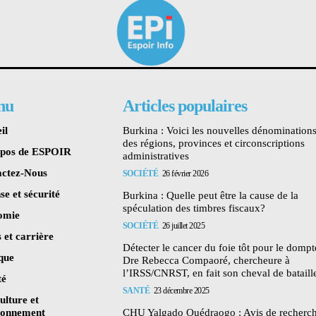
nu
Articles populaires
il
Burkina : Voici les nouvelles dénomination
des régions, provinces et circonscriptions
opos de ESPOIR
administratives
ctez-Nous
SOCIÉTÉ
26 février 2026
se et sécurité
Burkina : Quelle peut être la cause de la
spéculation des timbres fiscaux?
omie
SOCIÉTÉ
26 juillet 2025
 et carrière
Détecter le cancer du foie tôt pour le dompte
ique
Dre Rebecca Compaoré, chercheure à
l’IRSS/CNRST, en fait son cheval de bataill
té
SANTÉ
23 décembre 2025
ulture et
ronnement
CHU Yalgado Ouédraogo : Avis de recherc