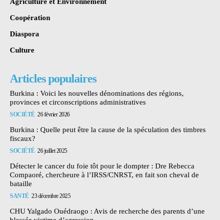
Agriculture et Environnement
Coopération
Diaspora
Culture
Articles populaires
Burkina : Voici les nouvelles dénominations des régions,
provinces et circonscriptions administratives
SOCIÉTÉ
26 février 2026
Burkina : Quelle peut être la cause de la spéculation des timbres
fiscaux?
SOCIÉTÉ
26 juillet 2025
Détecter le cancer du foie tôt pour le dompter : Dre Rebecca
Compaoré, chercheure à l’IRSS/CNRST, en fait son cheval de
bataille
SANTÉ
23 décembre 2025
CHU Yalgado Ouédraogo : Avis de recherche des parents d’une
blessée victime d’agression