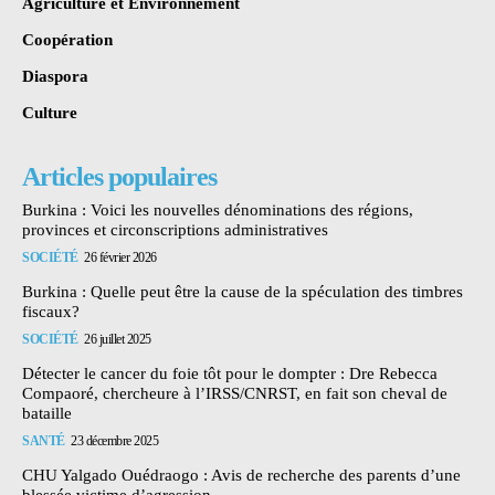
Agriculture et Environnement
Coopération
Diaspora
Culture
Articles populaires
Burkina : Voici les nouvelles dénominations des régions,
provinces et circonscriptions administratives
SOCIÉTÉ
26 février 2026
Burkina : Quelle peut être la cause de la spéculation des timbres
fiscaux?
SOCIÉTÉ
26 juillet 2025
Détecter le cancer du foie tôt pour le dompter : Dre Rebecca
Compaoré, chercheure à l’IRSS/CNRST, en fait son cheval de
bataille
SANTÉ
23 décembre 2025
CHU Yalgado Ouédraogo : Avis de recherche des parents d’une
blessée victime d’agression