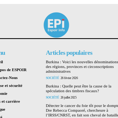
nu
Articles populaires
il
Burkina : Voici les nouvelles dénomination
des régions, provinces et circonscriptions
opos de ESPOIR
administratives
ctez-Nous
SOCIÉTÉ
26 février 2026
se et sécurité
Burkina : Quelle peut être la cause de la
spéculation des timbres fiscaux?
omie
SOCIÉTÉ
26 juillet 2025
 et carrière
Détecter le cancer du foie tôt pour le dompte
ique
Dre Rebecca Compaoré, chercheure à
l’IRSS/CNRST, en fait son cheval de bataill
té