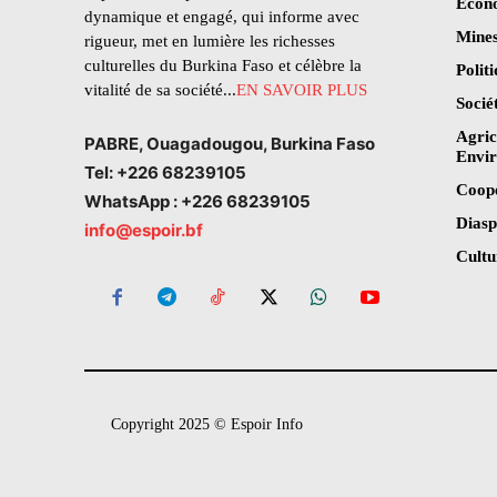
Écon
dynamique et engagé, qui informe avec
Mines
rigueur, met en lumière les richesses
culturelles du Burkina Faso et célèbre la
Polit
vitalité de sa société...
EN SAVOIR PLUS
Socié
Agric
PABRE, Ouagadougou, Burkina Faso
Envi
Tel: +226 68239105
Coop
WhatsApp : +226 68239105
Dias
info@espoir.bf
Cultu
Copyright 2025 © Espoir Info