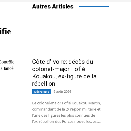
Autres Articles
fie
Côte d’Ivoire: décès du
Contrôle
colonel-major Fofié
a lancé
Kouakou, ex-figure de la
rébellion
9 août 2026
Nécrologie
Le colonel-major Fofié Kouakou Martin,
commandant de la 2ᵉ région militaire et
l’une des figures les plus connues de
l’ex‑rébellion des Forces nouvelles, est...