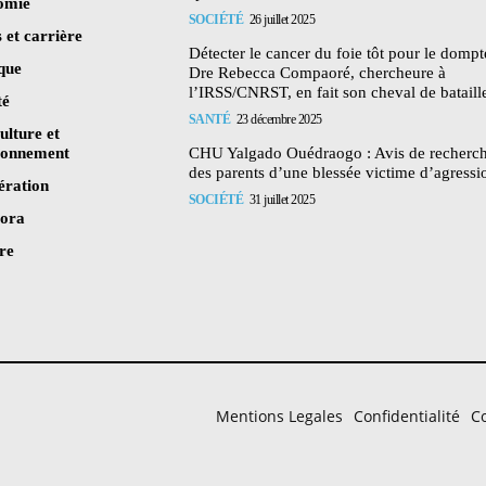
omie
SOCIÉTÉ
26 juillet 2025
 et carrière
Détecter le cancer du foie tôt pour le dompte
ique
Dre Rebecca Compaoré, chercheure à
l’IRSS/CNRST, en fait son cheval de bataill
té
SANTÉ
23 décembre 2025
ulture et
ronnement
CHU Yalgado Ouédraogo : Avis de recherc
des parents d’une blessée victime d’agressi
ération
SOCIÉTÉ
31 juillet 2025
pora
re
Mentions Legales
Confidentialité
Co