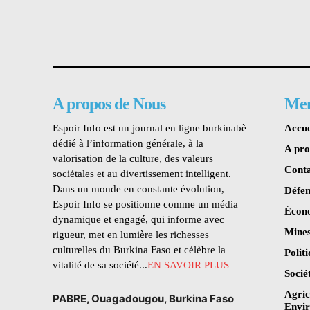
A propos de Nous
Me
Espoir Info est un journal en ligne burkinabè
Accue
dédié à l’information générale, à la
A pr
valorisation de la culture, des valeurs
Conta
sociétales et au divertissement intelligent.
Dans un monde en constante évolution,
Défen
Espoir Info se positionne comme un média
Écon
dynamique et engagé, qui informe avec
Mines
rigueur, met en lumière les richesses
culturelles du Burkina Faso et célèbre la
Polit
vitalité de sa société...
EN SAVOIR PLUS
Socié
Agric
PABRE, Ouagadougou, Burkina Faso
Envi