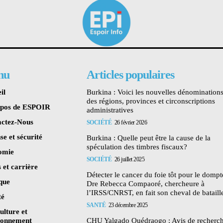
nu
Articles populaires
il
Burkina : Voici les nouvelles dénomination
des régions, provinces et circonscriptions
opos de ESPOIR
administratives
ctez-Nous
SOCIÉTÉ
26 février 2026
se et sécurité
Burkina : Quelle peut être la cause de la
spéculation des timbres fiscaux?
omie
SOCIÉTÉ
26 juillet 2025
 et carrière
Détecter le cancer du foie tôt pour le dompte
ique
Dre Rebecca Compaoré, chercheure à
l’IRSS/CNRST, en fait son cheval de bataill
té
SANTÉ
23 décembre 2025
ulture et
ronnement
CHU Yalgado Ouédraogo : Avis de recherc