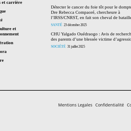
 et carrière
Détecter le cancer du foie tôt pour le dompte
ique
Dre Rebecca Compaoré, chercheure à
l’IRSS/CNRST, en fait son cheval de bataill
té
SANTÉ
23 décembre 2025
ulture et
ronnement
CHU Yalgado Ouédraogo : Avis de recherc
des parents d’une blessée victime d’agressi
ération
SOCIÉTÉ
31 juillet 2025
pora
re
Mentions Legales
Confidentialité
Co