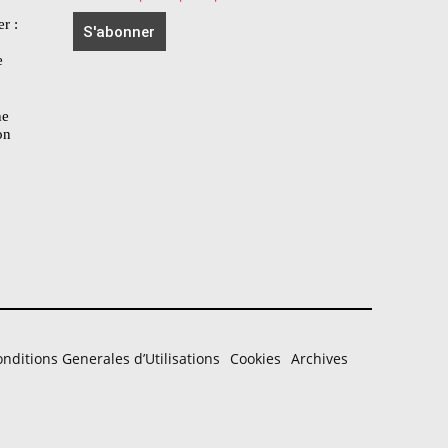
r :
e
he
on
nditions Generales d’Utilisations
Cookies
Archives