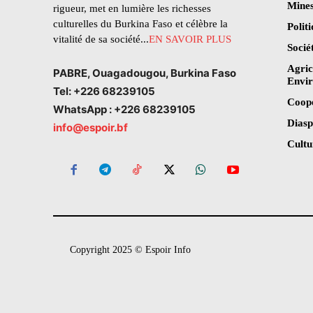
Mines
rigueur, met en lumière les richesses
culturelles du Burkina Faso et célèbre la
Polit
vitalité de sa société...
EN SAVOIR PLUS
Socié
Agric
PABRE, Ouagadougou, Burkina Faso
Envi
Tel: +226 68239105
Coop
WhatsApp : +226 68239105
Dias
info@espoir.bf
Cultu
Copyright 2025 © Espoir Info