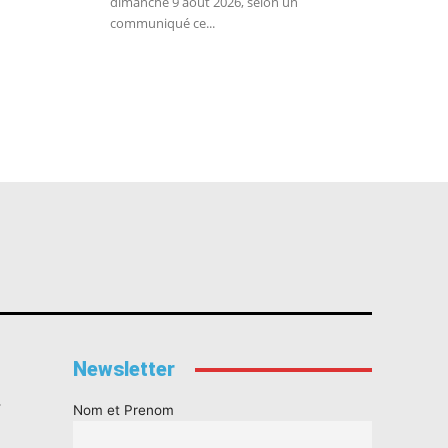
dimanche 9 août 2026, selon un
communiqué ce...
Newsletter
s
Nom et Prenom