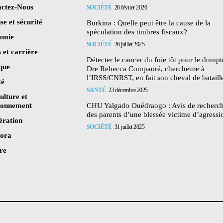
ctez-Nous
SOCIÉTÉ
26 février 2026
se et sécurité
Burkina : Quelle peut être la cause de la
spéculation des timbres fiscaux?
omie
SOCIÉTÉ
26 juillet 2025
 et carrière
Détecter le cancer du foie tôt pour le dompte
ique
Dre Rebecca Compaoré, chercheure à
l’IRSS/CNRST, en fait son cheval de bataill
té
SANTÉ
23 décembre 2025
ulture et
ronnement
CHU Yalgado Ouédraogo : Avis de recherc
des parents d’une blessée victime d’agressi
ération
SOCIÉTÉ
31 juillet 2025
pora
re