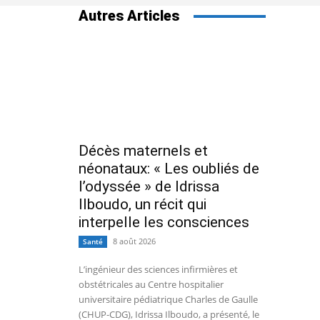
Autres Articles
Décès maternels et
néonataux: « Les oubliés de
l’odyssée » de Idrissa
Ilboudo, un récit qui
interpelle les consciences
8 août 2026
Santé
L’ingénieur des sciences infirmières et
obstétricales au Centre hospitalier
universitaire pédiatrique Charles de Gaulle
(CHUP-CDG), Idrissa Ilboudo, a présenté, le