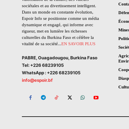
Conta
sociétales et au divertissement intelligent.
Dans un monde en constante évolution,
Défen
Espoir Info se positionne comme un média
Écon
dynamique et engagé, qui informe avec
Mines
rigueur, met en lumière les richesses
culturelles du Burkina Faso et célèbre la
Polit
vitalité de sa société...
EN SAVOIR PLUS
Socié
Agric
PABRE, Ouagadougou, Burkina Faso
Envi
Tel: +226 68239105
Coop
WhatsApp : +226 68239105
Dias
info@espoir.bf
Cultu