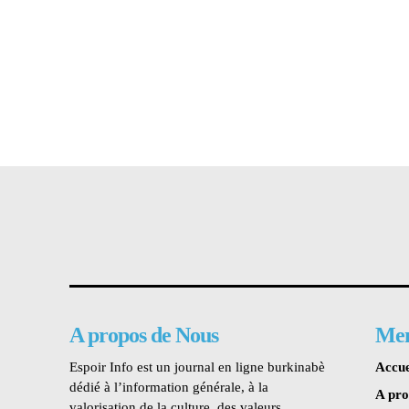
A propos de Nous
Me
Espoir Info est un journal en ligne burkinabè
Accue
dédié à l’information générale, à la
A pr
valorisation de la culture, des valeurs