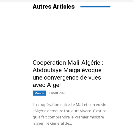
Autres Articles
Coopération Mali-Algérie :
Abdoulaye Maïga évoque
une convergence de vues
avec Alger
7 août 2026
Monde
La coopération entre Le Mali et son voisin
l'Algérie demeure toujours vivace. C'est ce
qu'a fait comprendre le Premier ministre
malien, le Général de...