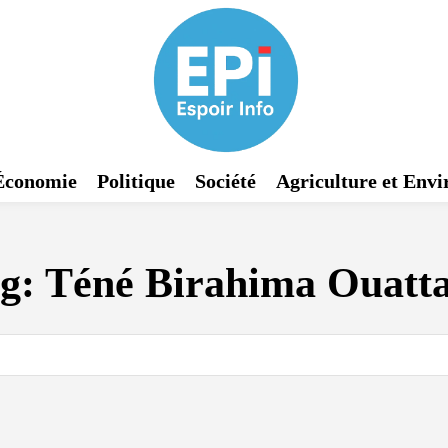
Économie
Politique
Société
Agriculture et Env
g:
Téné Birahima Ouatt