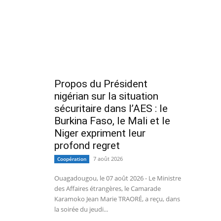
Propos du Président
nigérian sur la situation
sécuritaire dans l’AES : le
Burkina Faso, le Mali et le
Niger expriment leur
profond regret
7 août 2026
Coopération
Ouagadougou, le 07 août 2026 - Le Ministre
des Affaires étrangères, le Camarade
Karamoko Jean Marie TRAORÉ, a reçu, dans
la soirée du jeudi...