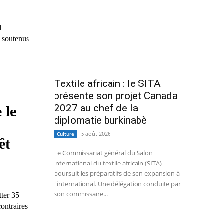
l
, soutenus
Textile africain : le SITA
présente son projet Canada
2027 au chef de la
 le
diplomatie burkinabè
5 août 2026
Culture
êt
Le Commissariat général du Salon
international du textile africain (SITA)
poursuit les préparatifs de son expansion à
l'international. Une délégation conduite par
son commissaire...
ter 35
ontraires