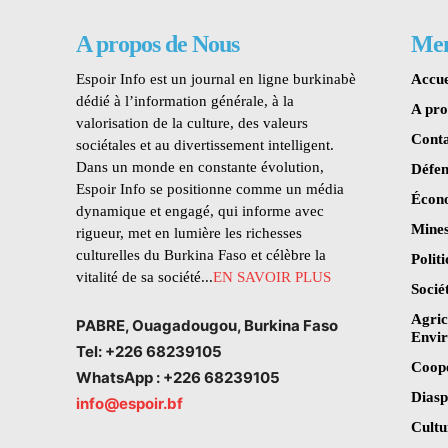
A propos de Nous
Me
Espoir Info est un journal en ligne burkinabè
Accue
dédié à l’information générale, à la
A pr
valorisation de la culture, des valeurs
Conta
sociétales et au divertissement intelligent.
Dans un monde en constante évolution,
Défen
Espoir Info se positionne comme un média
Écon
dynamique et engagé, qui informe avec
Mines
rigueur, met en lumière les richesses
culturelles du Burkina Faso et célèbre la
Polit
vitalité de sa société...
EN SAVOIR PLUS
Socié
Agric
PABRE, Ouagadougou, Burkina Faso
Envi
Tel: +226 68239105
Coop
WhatsApp : +226 68239105
Dias
info@espoir.bf
Cultu