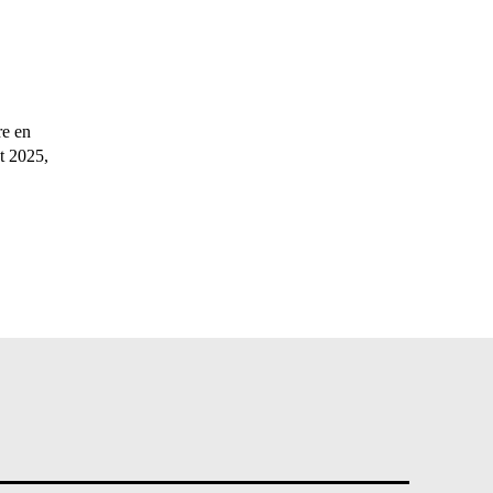
re en
t 2025,