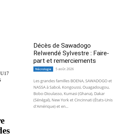
Décès de Sawadogo
Relwendé Sylvestre : Faire-
part et remerciements
5 août 2026
Nécrologie
e U17
5
Les grandes familles BOENA, SAWADOGO et
NASSA à Sabcé, Kongoussi, Ouagadougou,
Bobo-Dioulasso, Kumasi (Ghana), Dakar
(Sénégal), New York et Cincinnati (États-Unis
d'Amérique) et en...
re
des