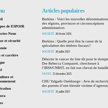
nu
Articles populaires
il
Burkina : Voici les nouvelles dénomination
des régions, provinces et circonscriptions
opos de ESPOIR
administratives
ctez-Nous
SOCIÉTÉ
26 février 2026
se et sécurité
Burkina : Quelle peut être la cause de la
spéculation des timbres fiscaux?
omie
SOCIÉTÉ
26 juillet 2025
 et carrière
Détecter le cancer du foie tôt pour le dompte
ique
Dre Rebecca Compaoré, chercheure à
l’IRSS/CNRST, en fait son cheval de bataill
té
SANTÉ
23 décembre 2025
ulture et
ronnement
CHU Yalgado Ouédraogo : Avis de recherc
des parents d’une blessée victime d’agressi
ération
SOCIÉTÉ
31 juillet 2025
pora
re