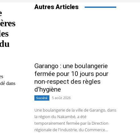
Autres Articles
e
ères
des
 du
Garango : une boulangerie
fermée pour 10 jours pour
es
non-respect des règles
idé dans
d’hygiène
5 août 2026
Société
Une boulangerie de la ville de Garango, dans
la région du Nakambé, a été
temporairement fermée par la Direction
régionale de l'Industrie, du Commerce...