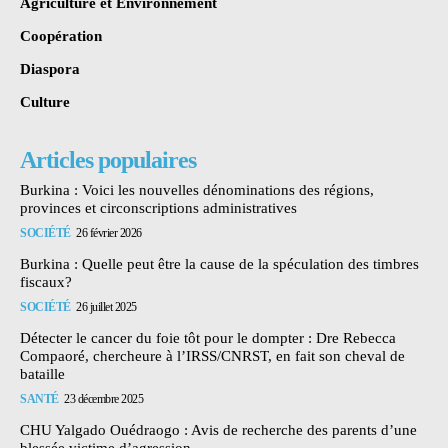
Agriculture et Environnement
Coopération
Diaspora
Culture
Articles populaires
Burkina : Voici les nouvelles dénominations des régions,
provinces et circonscriptions administratives
SOCIÉTÉ
26 février 2026
Burkina : Quelle peut être la cause de la spéculation des timbres
fiscaux?
SOCIÉTÉ
26 juillet 2025
Détecter le cancer du foie tôt pour le dompter : Dre Rebecca
Compaoré, chercheure à l’IRSS/CNRST, en fait son cheval de
bataille
SANTÉ
23 décembre 2025
CHU Yalgado Ouédraogo : Avis de recherche des parents d’une
blessée victime d’agression