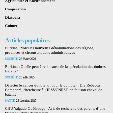
Agriculture et Environnement
Coopération
Diaspora
Culture
Articles populaires
Burkina : Voici les nouvelles dénominations des régions,
provinces et circonscriptions administratives
SOCIÉTÉ
26 février 2026
Burkina : Quelle peut être la cause de la spéculation des timbres
fiscaux?
SOCIÉTÉ
26 juillet 2025
Détecter le cancer du foie tôt pour le dompter : Dre Rebecca
Compaoré, chercheure à l’IRSS/CNRST, en fait son cheval de
bataille
SANTÉ
23 décembre 2025
CHU Yalgado Ouédraogo : Avis de recherche des parents d’une
blessée victime d’agression