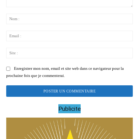
Commenter
:
No
:
Ema
:
Sit
:
Enregistrer mon nom, email et site web dans ce navigateur pour la
prochaine fois que je commenterai.
Publicite