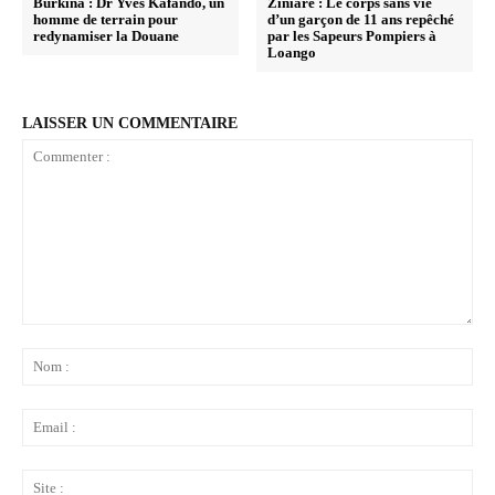
Burkina : Dr Yves Kafando, un
Ziniaré : Le corps sans vie
homme de terrain pour
d’un garçon de 11 ans repêché
redynamiser la Douane
par les Sapeurs Pompiers à
Loango
LAISSER UN COMMENTAIRE
Commenter
:
No
:
Ema
:
Sit