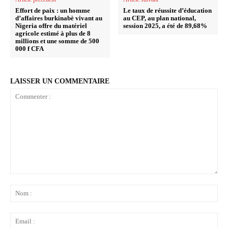
Effort de paix : un homme
Le taux de réussite d’éducation
d’affaires burkinabè vivant au
au CEP, au plan national,
Nigeria offre du matériel
session 2025, a été de 89,68%
agricole estimé à plus de 8
millions et une somme de 500
000 f CFA
LAISSER UN COMMENTAIRE
Commenter
:
No
:
Ema