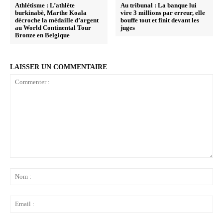
Athlétisme : L’athlète
Au tribunal : La banque lui
burkinabè, Marthe Koala
vire 3 millions par erreur, elle
décroche la médaille d’argent
bouffe tout et finit devant les
au World Continental Tour
juges
Bronze en Belgique
LAISSER UN COMMENTAIRE
Commenter
:
No
:
Ema
: