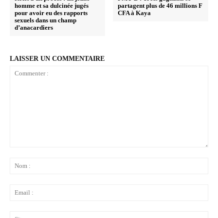
homme et sa dulcinée jugés
partagent plus de 46 millions F
pour avoir eu des rapports
CFA à Kaya
sexuels dans un champ
d’anacardiers
LAISSER UN COMMENTAIRE
Commenter
:
No
:
Ema
:
Sit