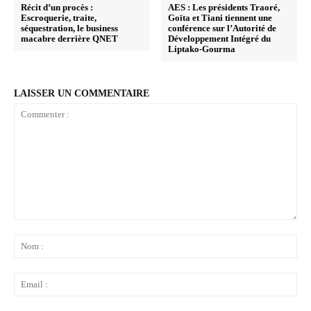
Récit d’un procès :
AES : Les présidents Traoré,
Escroquerie, traite,
Goïta et Tiani tiennent une
séquestration, le business
conférence sur l’Autorité de
macabre derrière QNET
Développement Intégré du
Liptako-Gourma
LAISSER UN COMMENTAIRE
Commenter
:
No
:
Ema
: