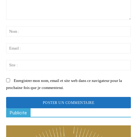
Commenter
:
No
:
Ema
:
Sit
:
Enregistrer mon nom, email et site web dans ce navigateur pour la
prochaine fois que je commenterai.
Publicite