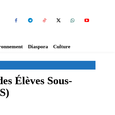
ironnement
Diaspora
Culture
es Élèves Sous-
OS)