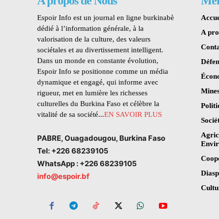
A propos de Nous
Me
Espoir Info est un journal en ligne burkinabè
Accue
dédié à l’information générale, à la
A pr
valorisation de la culture, des valeurs
Conta
sociétales et au divertissement intelligent.
Dans un monde en constante évolution,
Défen
Espoir Info se positionne comme un média
Écon
dynamique et engagé, qui informe avec
Mines
rigueur, met en lumière les richesses
culturelles du Burkina Faso et célèbre la
Polit
vitalité de sa société...
EN SAVOIR PLUS
Socié
Agric
PABRE, Ouagadougou, Burkina Faso
Envi
Tel: +226 68239105
Coop
WhatsApp : +226 68239105
Dias
info@espoir.bf
Cultu