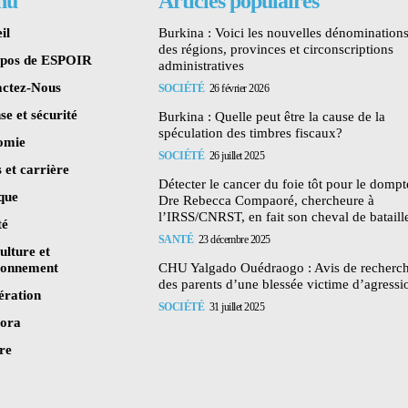
nu
Articles populaires
il
Burkina : Voici les nouvelles dénomination
des régions, provinces et circonscriptions
opos de ESPOIR
administratives
ctez-Nous
SOCIÉTÉ
26 février 2026
se et sécurité
Burkina : Quelle peut être la cause de la
spéculation des timbres fiscaux?
omie
SOCIÉTÉ
26 juillet 2025
 et carrière
Détecter le cancer du foie tôt pour le dompte
ique
Dre Rebecca Compaoré, chercheure à
l’IRSS/CNRST, en fait son cheval de bataill
té
SANTÉ
23 décembre 2025
ulture et
ronnement
CHU Yalgado Ouédraogo : Avis de recherc
des parents d’une blessée victime d’agressi
ération
SOCIÉTÉ
31 juillet 2025
pora
re