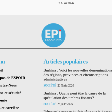
3 Août 2026
nu
Articles populaires
il
Burkina : Voici les nouvelles dénomination
des régions, provinces et circonscriptions
opos de ESPOIR
administratives
ctez-Nous
SOCIÉTÉ
26 février 2026
se et sécurité
Burkina : Quelle peut être la cause de la
spéculation des timbres fiscaux?
omie
SOCIÉTÉ
26 juillet 2025
 et carrière
Détecter le cancer du foie tôt pour le dompte