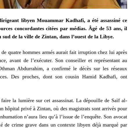
n dirigeant libyen Mouammar Kadhafi, a été assassiné ce
ources concordantes citées par médias. Âgé de 53 ans, il
u sud de la ville de Zintan, dans l’ouest de la Libye.
e quatre hommes armés aurait fait irruption chez lui après
nce, avant de l’exécuter. Son conseiller et représentant au
Othman Abdurrahim, a confirmé le décès sur les réseaux
ances. Des proches, dont son cousin Hamid Kadhafi, ont
faire la lumière sur cet assassinat. La dépouille de Saïf al-
n hôpital privé à Zintan, où des magistrats sont arrivés pour
’inhumation n’aura lieu qu’à l’issue de l’enquête. Son avocat
fié de crime grave dans un contexte libyen déjà marqué par