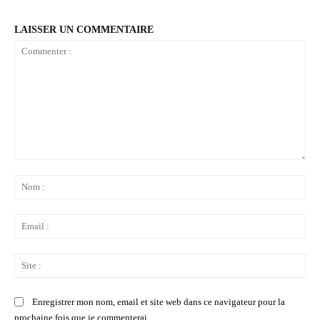
LAISSER UN COMMENTAIRE
Commenter
:
No
:
Ema
:
Sit
:
Enregistrer mon nom, email et site web dans ce navigateur pour la
prochaine fois que je commenterai.