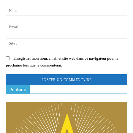
Commenter
:
No
:
Ema
:
Sit
:
Enregistrer mon nom, email et site web dans ce navigateur pour la
prochaine fois que je commenterai.
Publicite