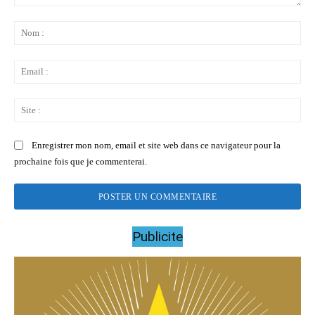
Commenter
:
No
:
Ema
:
Sit
:
Enregistrer mon nom, email et site web dans ce navigateur pour la
prochaine fois que je commenterai.
Publicite