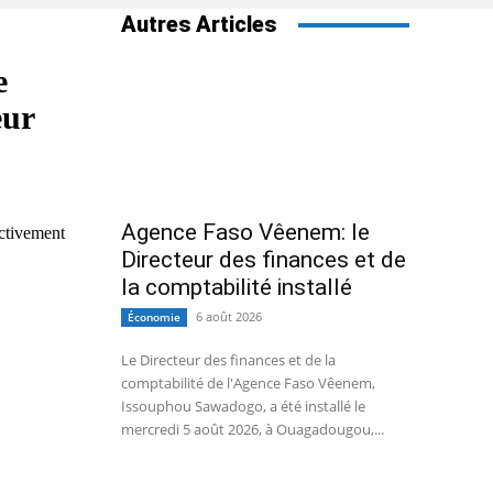
Autres Articles
e
eur
Agence Faso Vêenem: le
activement
Directeur des finances et de
la comptabilité installé
6 août 2026
Économie
Le Directeur des finances et de la
comptabilité de l'Agence Faso Vêenem,
Issouphou Sawadogo, a été installé le
mercredi 5 août 2026, à Ouagadougou,...