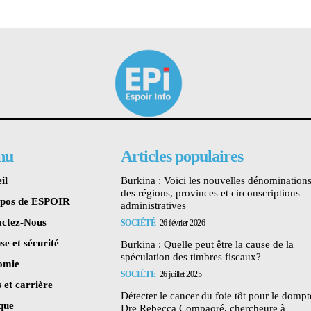
nu
Articles populaires
il
Burkina : Voici les nouvelles dénomination
des régions, provinces et circonscriptions
opos de ESPOIR
administratives
ctez-Nous
SOCIÉTÉ
26 février 2026
se et sécurité
Burkina : Quelle peut être la cause de la
spéculation des timbres fiscaux?
omie
SOCIÉTÉ
26 juillet 2025
 et carrière
Détecter le cancer du foie tôt pour le dompte
ique
Dre Rebecca Compaoré, chercheure à