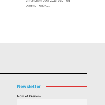
dimanche 9 août 2026, selon un
communiqué ce...
Newsletter
s
Nom et Prenom