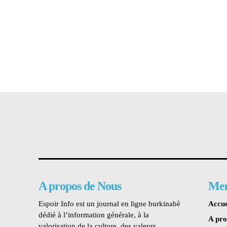
A propos de Nous
Me
Espoir Info est un journal en ligne burkinabè
Accue
dédié à l’information générale, à la
A pr
valorisation de la culture, des valeurs