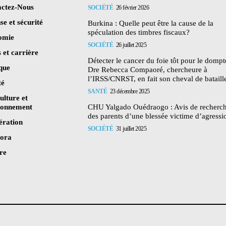
ctez-Nous
SOCIÉTÉ
26 février 2026
se et sécurité
Burkina : Quelle peut être la cause de la
spéculation des timbres fiscaux?
omie
SOCIÉTÉ
26 juillet 2025
 et carrière
Détecter le cancer du foie tôt pour le dompte
ique
Dre Rebecca Compaoré, chercheure à
l’IRSS/CNRST, en fait son cheval de bataill
té
SANTÉ
23 décembre 2025
ulture et
ronnement
CHU Yalgado Ouédraogo : Avis de recherc
des parents d’une blessée victime d’agressi
ération
SOCIÉTÉ
31 juillet 2025
pora
re