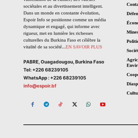
Conta
sociétales et au divertissement intelligent.
Dans un monde en constante évolution,
Défen
Espoir Info se positionne comme un média
Écon
dynamique et engagé, qui informe avec
Mines
rigueur, met en lumière les richesses
culturelles du Burkina Faso et célèbre la
Polit
vitalité de sa société...
EN SAVOIR PLUS
Socié
Agric
PABRE, Ouagadougou, Burkina Faso
Envi
Tel: +226 68239105
Coop
WhatsApp : +226 68239105
Dias
info@espoir.bf
Cultu