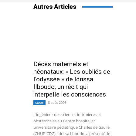
Autres Articles
Décès maternels et
néonataux: « Les oubliés de
l’odyssée » de Idrissa
Ilboudo, un récit qui
interpelle les consciences
8 août 2026
Santé
L’ingénieur des sciences infirmières et
obstétricales au Centre hospitalier
universitaire pédiatrique Charles de Gaulle
(CHUP-CDG), Idrissa Ilboudo, a présenté, le