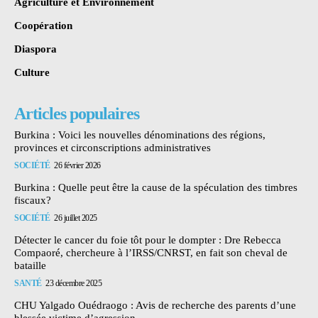
Agriculture et Environnement
Coopération
Diaspora
Culture
Articles populaires
Burkina : Voici les nouvelles dénominations des régions,
provinces et circonscriptions administratives
SOCIÉTÉ
26 février 2026
Burkina : Quelle peut être la cause de la spéculation des timbres
fiscaux?
SOCIÉTÉ
26 juillet 2025
Détecter le cancer du foie tôt pour le dompter : Dre Rebecca
Compaoré, chercheure à l’IRSS/CNRST, en fait son cheval de
bataille
SANTÉ
23 décembre 2025
CHU Yalgado Ouédraogo : Avis de recherche des parents d’une
blessée victime d’agression