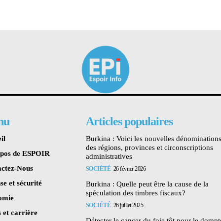
nu
Articles populaires
il
Burkina : Voici les nouvelles dénomination
des régions, provinces et circonscriptions
opos de ESPOIR
administratives
ctez-Nous
SOCIÉTÉ
26 février 2026
se et sécurité
Burkina : Quelle peut être la cause de la
spéculation des timbres fiscaux?
omie
SOCIÉTÉ
26 juillet 2025
 et carrière
Détecter le cancer du foie tôt pour le dompte