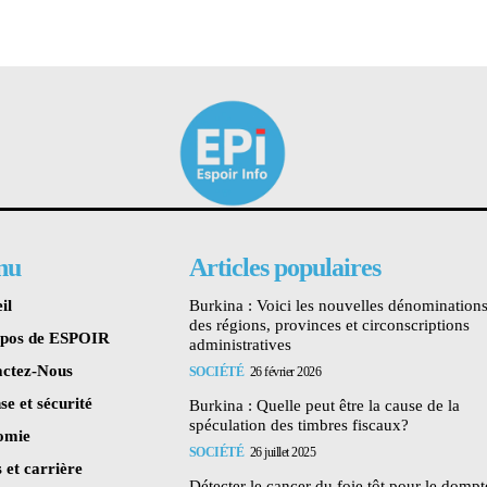
nu
Articles populaires
il
Burkina : Voici les nouvelles dénomination
des régions, provinces et circonscriptions
opos de ESPOIR
administratives
ctez-Nous
SOCIÉTÉ
26 février 2026
se et sécurité
Burkina : Quelle peut être la cause de la
spéculation des timbres fiscaux?
omie
SOCIÉTÉ
26 juillet 2025
 et carrière
Détecter le cancer du foie tôt pour le dompte