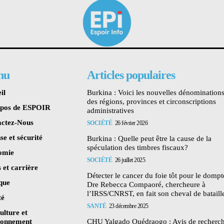
nu
Articles populaires
il
Burkina : Voici les nouvelles dénomination
des régions, provinces et circonscriptions
opos de ESPOIR
administratives
ctez-Nous
SOCIÉTÉ
26 février 2026
se et sécurité
Burkina : Quelle peut être la cause de la
spéculation des timbres fiscaux?
omie
SOCIÉTÉ
26 juillet 2025
 et carrière
Détecter le cancer du foie tôt pour le dompte
ique
Dre Rebecca Compaoré, chercheure à
l’IRSS/CNRST, en fait son cheval de bataill
té
SANTÉ
23 décembre 2025
ulture et
ronnement
CHU Yalgado Ouédraogo : Avis de recherc