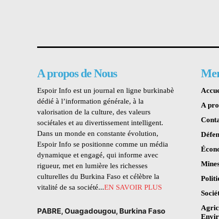
A propos de Nous
Me
Espoir Info est un journal en ligne burkinabè
Accue
dédié à l’information générale, à la
A pr
valorisation de la culture, des valeurs
Conta
sociétales et au divertissement intelligent.
Dans un monde en constante évolution,
Défen
Espoir Info se positionne comme un média
Écon
dynamique et engagé, qui informe avec
Mines
rigueur, met en lumière les richesses
culturelles du Burkina Faso et célèbre la
Polit
vitalité de sa société...
EN SAVOIR PLUS
Socié
Agric
PABRE, Ouagadougou, Burkina Faso
Envi