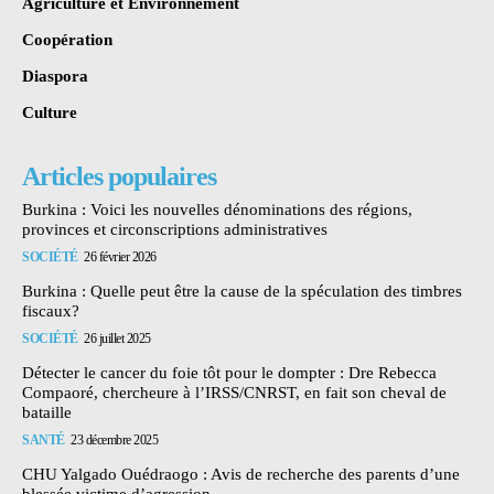
Agriculture et Environnement
Coopération
Diaspora
Culture
Articles populaires
Burkina : Voici les nouvelles dénominations des régions,
provinces et circonscriptions administratives
SOCIÉTÉ
26 février 2026
Burkina : Quelle peut être la cause de la spéculation des timbres
fiscaux?
SOCIÉTÉ
26 juillet 2025
Détecter le cancer du foie tôt pour le dompter : Dre Rebecca
Compaoré, chercheure à l’IRSS/CNRST, en fait son cheval de
bataille
SANTÉ
23 décembre 2025
CHU Yalgado Ouédraogo : Avis de recherche des parents d’une
blessée victime d’agression