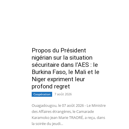
Propos du Président
nigérian sur la situation
sécuritaire dans l’AES : le
Burkina Faso, le Mali et le
Niger expriment leur
profond regret
7 août 2026
Coopération
Ouagadougou, le 07 août 2026 - Le Ministre
des Affaires étrangères, le Camarade
Karamoko Jean Marie TRAORÉ, a reçu, dans
la soirée du jeudi...