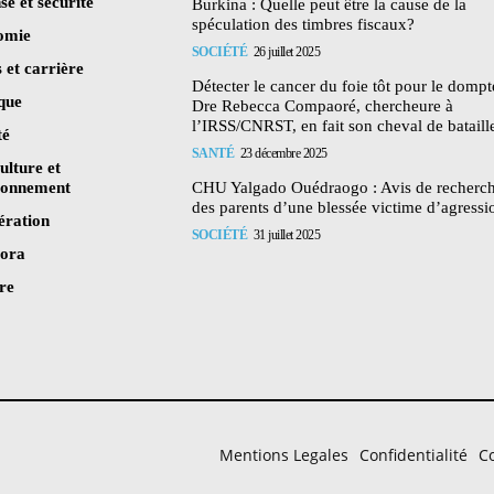
se et sécurité
Burkina : Quelle peut être la cause de la
spéculation des timbres fiscaux?
omie
SOCIÉTÉ
26 juillet 2025
 et carrière
Détecter le cancer du foie tôt pour le dompte
ique
Dre Rebecca Compaoré, chercheure à
l’IRSS/CNRST, en fait son cheval de bataill
té
SANTÉ
23 décembre 2025
ulture et
ronnement
CHU Yalgado Ouédraogo : Avis de recherc
des parents d’une blessée victime d’agressi
ération
SOCIÉTÉ
31 juillet 2025
pora
re
Mentions Legales
Confidentialité
Co