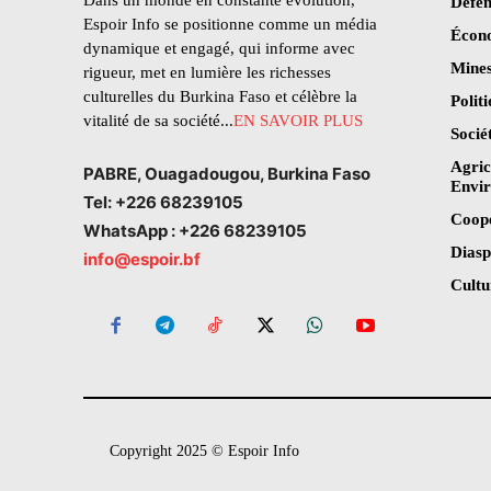
Dans un monde en constante évolution,
Défen
Espoir Info se positionne comme un média
Écon
dynamique et engagé, qui informe avec
Mines
rigueur, met en lumière les richesses
culturelles du Burkina Faso et célèbre la
Polit
vitalité de sa société...
EN SAVOIR PLUS
Socié
Agric
PABRE, Ouagadougou, Burkina Faso
Envi
Tel: +226 68239105
Coop
WhatsApp : +226 68239105
Dias
info@espoir.bf
Cultu
Copyright 2025 © Espoir Info