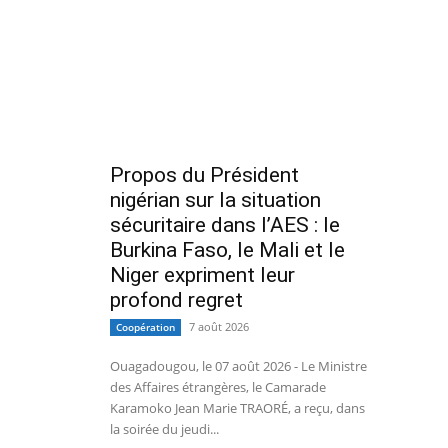
Propos du Président
nigérian sur la situation
sécuritaire dans l’AES : le
Burkina Faso, le Mali et le
Niger expriment leur
profond regret
7 août 2026
Coopération
Ouagadougou, le 07 août 2026 - Le Ministre
des Affaires étrangères, le Camarade
Karamoko Jean Marie TRAORÉ, a reçu, dans
la soirée du jeudi...