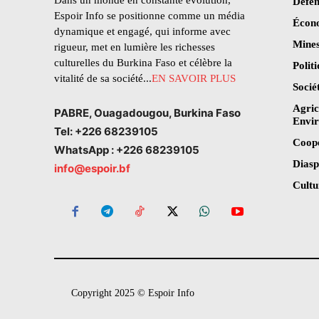
Dans un monde en constante évolution,
Défen
Espoir Info se positionne comme un média
Écon
dynamique et engagé, qui informe avec
Mines
rigueur, met en lumière les richesses
culturelles du Burkina Faso et célèbre la
Polit
vitalité de sa société...
EN SAVOIR PLUS
Socié
Agric
PABRE, Ouagadougou, Burkina Faso
Envi
Tel: +226 68239105
Coop
WhatsApp : +226 68239105
Dias
info@espoir.bf
Cultu
Copyright 2025 © Espoir Info