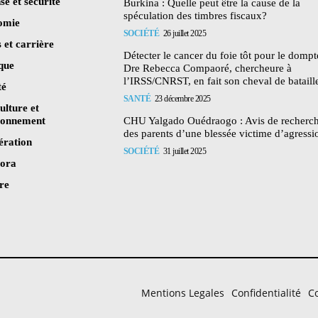
se et sécurité
Burkina : Quelle peut être la cause de la
spéculation des timbres fiscaux?
omie
SOCIÉTÉ
26 juillet 2025
 et carrière
Détecter le cancer du foie tôt pour le dompte
ique
Dre Rebecca Compaoré, chercheure à
l’IRSS/CNRST, en fait son cheval de bataill
té
SANTÉ
23 décembre 2025
ulture et
ronnement
CHU Yalgado Ouédraogo : Avis de recherc
des parents d’une blessée victime d’agressi
ération
SOCIÉTÉ
31 juillet 2025
pora
re
Mentions Legales
Confidentialité
Co