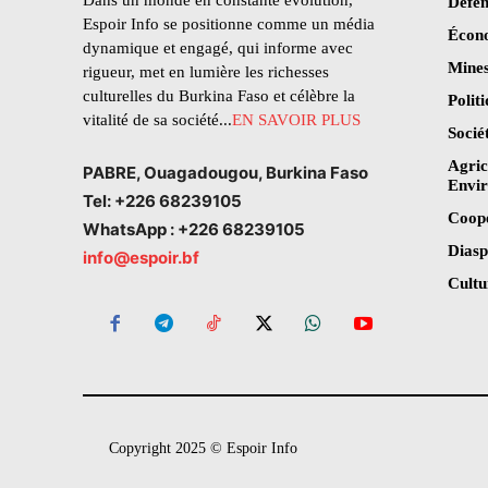
Dans un monde en constante évolution,
Défen
Espoir Info se positionne comme un média
Écon
dynamique et engagé, qui informe avec
Mines
rigueur, met en lumière les richesses
culturelles du Burkina Faso et célèbre la
Polit
vitalité de sa société...
EN SAVOIR PLUS
Socié
Agric
PABRE, Ouagadougou, Burkina Faso
Envi
Tel: +226 68239105
Coop
WhatsApp : +226 68239105
Dias
info@espoir.bf
Cultu
Copyright 2025 © Espoir Info