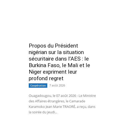
Propos du Président
nigérian sur la situation
sécuritaire dans l’AES : le
Burkina Faso, le Mali et le
Niger expriment leur
profond regret
7 août 2026
Coopération
Ouagadougou, le 07 août 2026 - Le Ministre
des Affaires étrangères, le Camarade
Karamoko Jean Marie TRAORÉ, a reçu, dans
la soirée du jeudi...