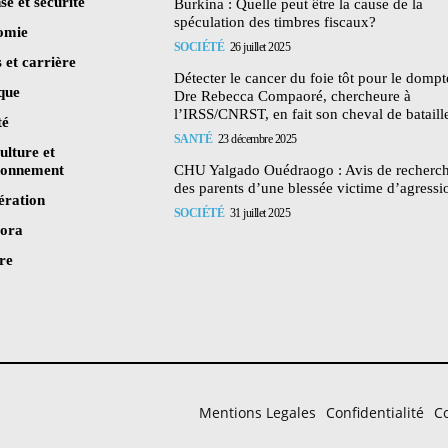
se et sécurité
Burkina : Quelle peut être la cause de la
spéculation des timbres fiscaux?
omie
SOCIÉTÉ
26 juillet 2025
 et carrière
Détecter le cancer du foie tôt pour le dompte
ique
Dre Rebecca Compaoré, chercheure à
l’IRSS/CNRST, en fait son cheval de bataill
té
SANTÉ
23 décembre 2025
ulture et
ronnement
CHU Yalgado Ouédraogo : Avis de recherc
des parents d’une blessée victime d’agressi
ération
SOCIÉTÉ
31 juillet 2025
pora
re
Mentions Legales
Confidentialité
Co