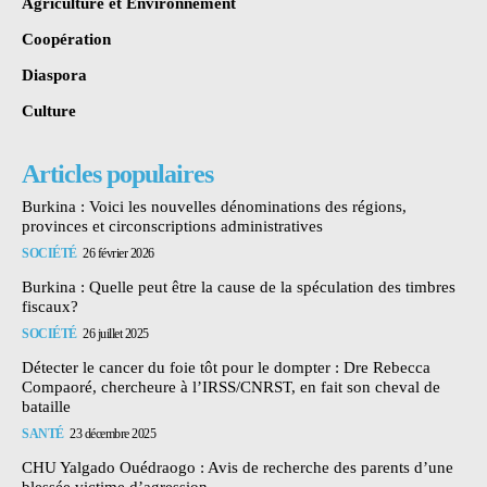
Agriculture et Environnement
Coopération
Diaspora
Culture
Articles populaires
Burkina : Voici les nouvelles dénominations des régions,
provinces et circonscriptions administratives
SOCIÉTÉ
26 février 2026
Burkina : Quelle peut être la cause de la spéculation des timbres
fiscaux?
SOCIÉTÉ
26 juillet 2025
Détecter le cancer du foie tôt pour le dompter : Dre Rebecca
Compaoré, chercheure à l’IRSS/CNRST, en fait son cheval de
bataille
SANTÉ
23 décembre 2025
CHU Yalgado Ouédraogo : Avis de recherche des parents d’une
blessée victime d’agression