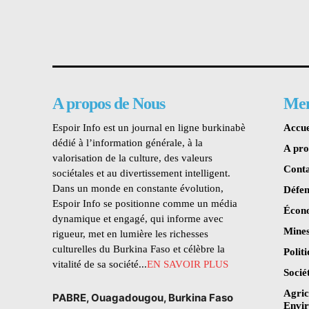
A propos de Nous
Me
Espoir Info est un journal en ligne burkinabè
Accue
dédié à l’information générale, à la
A pr
valorisation de la culture, des valeurs
Conta
sociétales et au divertissement intelligent.
Dans un monde en constante évolution,
Défen
Espoir Info se positionne comme un média
Écon
dynamique et engagé, qui informe avec
Mines
rigueur, met en lumière les richesses
culturelles du Burkina Faso et célèbre la
Polit
vitalité de sa société...
EN SAVOIR PLUS
Socié
Agric
PABRE, Ouagadougou, Burkina Faso
Envi