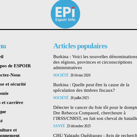
nu
Articles populaires
il
Burkina : Voici les nouvelles dénomination
des régions, provinces et circonscriptions
opos de ESPOIR
administratives
ctez-Nous
SOCIÉTÉ
26 février 2026
se et sécurité
Burkina : Quelle peut être la cause de la
spéculation des timbres fiscaux?
omie
SOCIÉTÉ
26 juillet 2025
 et carrière
Détecter le cancer du foie tôt pour le dompte
ique
Dre Rebecca Compaoré, chercheure à
l’IRSS/CNRST, en fait son cheval de bataill
té
SANTÉ
23 décembre 2025
ulture et
ronnement
CHU Yalgado Ouédraogo : Avis de recherc