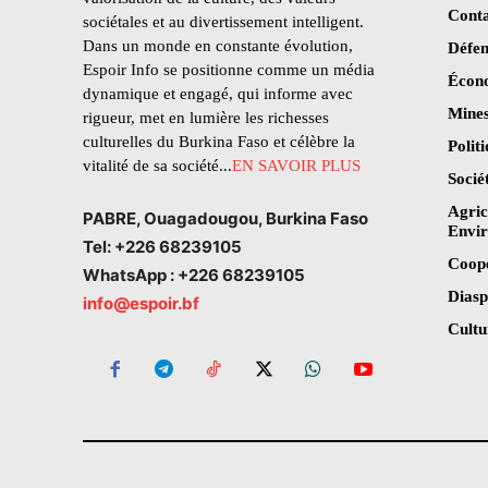
Conta
sociétales et au divertissement intelligent.
Dans un monde en constante évolution,
Défen
Espoir Info se positionne comme un média
Écon
dynamique et engagé, qui informe avec
Mines
rigueur, met en lumière les richesses
culturelles du Burkina Faso et célèbre la
Polit
vitalité de sa société...
EN SAVOIR PLUS
Socié
Agric
PABRE, Ouagadougou, Burkina Faso
Envi
Tel: +226 68239105
Coop
WhatsApp : +226 68239105
Dias
info@espoir.bf
Cultu