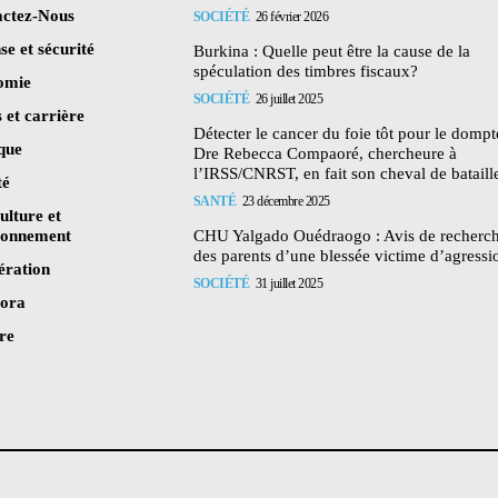
ctez-Nous
SOCIÉTÉ
26 février 2026
se et sécurité
Burkina : Quelle peut être la cause de la
spéculation des timbres fiscaux?
omie
SOCIÉTÉ
26 juillet 2025
 et carrière
Détecter le cancer du foie tôt pour le dompte
ique
Dre Rebecca Compaoré, chercheure à
l’IRSS/CNRST, en fait son cheval de bataill
té
SANTÉ
23 décembre 2025
ulture et
ronnement
CHU Yalgado Ouédraogo : Avis de recherc
des parents d’une blessée victime d’agressi
ération
SOCIÉTÉ
31 juillet 2025
pora
re