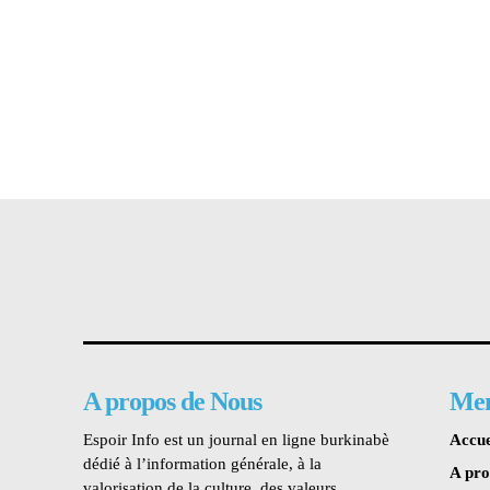
A propos de Nous
Me
Espoir Info est un journal en ligne burkinabè
Accue
dédié à l’information générale, à la
A pr
valorisation de la culture, des valeurs