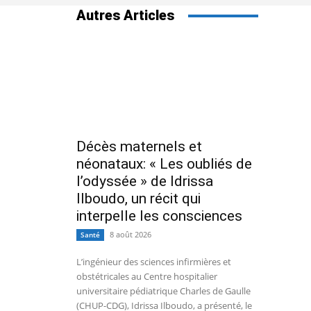
Autres Articles
Décès maternels et
néonataux: « Les oubliés de
l’odyssée » de Idrissa
Ilboudo, un récit qui
interpelle les consciences
8 août 2026
Santé
L’ingénieur des sciences infirmières et
obstétricales au Centre hospitalier
universitaire pédiatrique Charles de Gaulle
(CHUP-CDG), Idrissa Ilboudo, a présenté, le