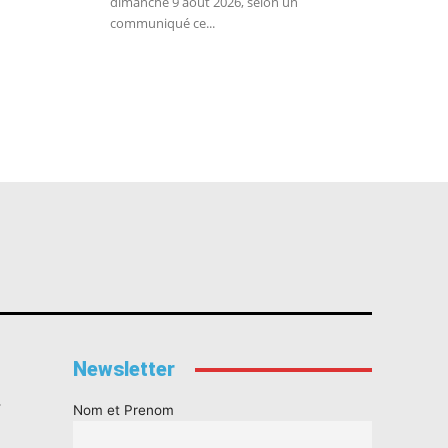
dimanche 9 août 2026, selon un
communiqué ce...
Newsletter
s
Nom et Prenom