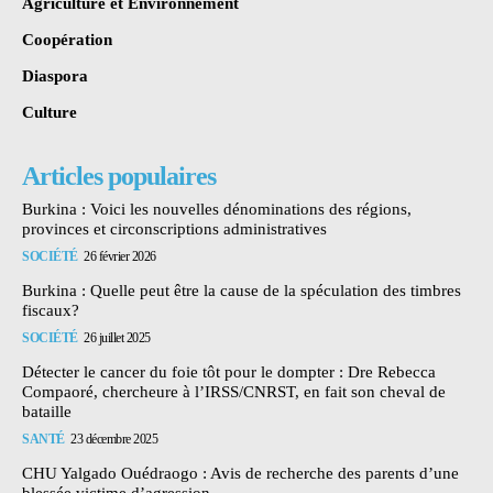
Agriculture et Environnement
Coopération
Diaspora
Culture
Articles populaires
Burkina : Voici les nouvelles dénominations des régions,
provinces et circonscriptions administratives
SOCIÉTÉ
26 février 2026
Burkina : Quelle peut être la cause de la spéculation des timbres
fiscaux?
SOCIÉTÉ
26 juillet 2025
Détecter le cancer du foie tôt pour le dompter : Dre Rebecca
Compaoré, chercheure à l’IRSS/CNRST, en fait son cheval de
bataille
SANTÉ
23 décembre 2025
CHU Yalgado Ouédraogo : Avis de recherche des parents d’une
blessée victime d’agression