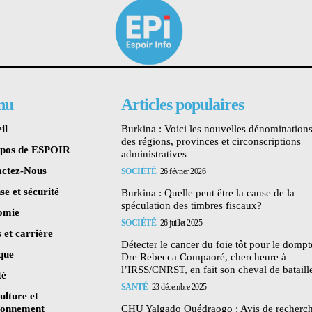
nu
Articles populaires
il
Burkina : Voici les nouvelles dénomination
des régions, provinces et circonscriptions
opos de ESPOIR
administratives
ctez-Nous
SOCIÉTÉ
26 février 2026
se et sécurité
Burkina : Quelle peut être la cause de la
spéculation des timbres fiscaux?
omie
SOCIÉTÉ
26 juillet 2025
 et carrière
Détecter le cancer du foie tôt pour le dompte
ique
Dre Rebecca Compaoré, chercheure à
l’IRSS/CNRST, en fait son cheval de bataill
té
SANTÉ
23 décembre 2025
ulture et
ronnement
CHU Yalgado Ouédraogo : Avis de recherc