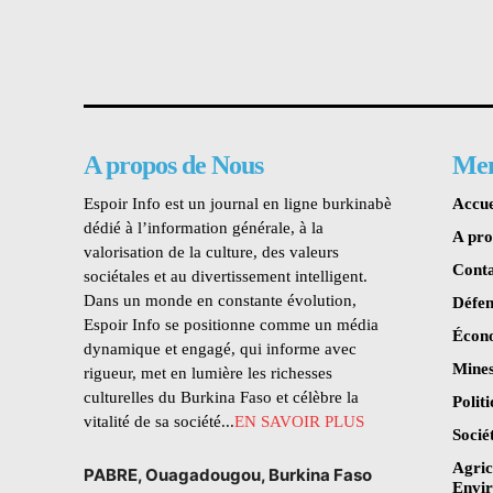
A propos de Nous
Me
Espoir Info est un journal en ligne burkinabè
Accue
dédié à l’information générale, à la
A pr
valorisation de la culture, des valeurs
Conta
sociétales et au divertissement intelligent.
Dans un monde en constante évolution,
Défen
Espoir Info se positionne comme un média
Écon
dynamique et engagé, qui informe avec
Mines
rigueur, met en lumière les richesses
culturelles du Burkina Faso et célèbre la
Polit
vitalité de sa société...
EN SAVOIR PLUS
Socié
Agric
PABRE, Ouagadougou, Burkina Faso
Envi