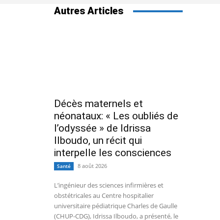
Autres Articles
Décès maternels et
néonataux: « Les oubliés de
l’odyssée » de Idrissa
Ilboudo, un récit qui
interpelle les consciences
8 août 2026
Santé
L’ingénieur des sciences infirmières et
obstétricales au Centre hospitalier
universitaire pédiatrique Charles de Gaulle
(CHUP-CDG), Idrissa Ilboudo, a présenté, le