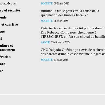
ctez-Nous
SOCIÉTÉ
26 février 2026
se et sécurité
Burkina : Quelle peut être la cause de la
spéculation des timbres fiscaux?
omie
SOCIÉTÉ
26 juillet 2025
 et carrière
Détecter le cancer du foie tôt pour le dompte
ique
Dre Rebecca Compaoré, chercheure à
l’IRSS/CNRST, en fait son cheval de bataill
té
SANTÉ
23 décembre 2025
ulture et
ronnement
CHU Yalgado Ouédraogo : Avis de recherc
des parents d’une blessée victime d’agressi
ération
SOCIÉTÉ
31 juillet 2025
pora
re