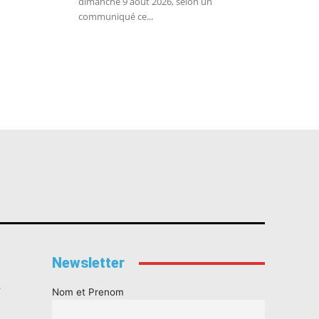
dimanche 9 août 2026, selon un
communiqué ce...
Newsletter
s
Nom et Prenom