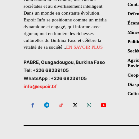
Conta
sociétales et au divertissement intelligent.
Dans un monde en constante évolution,
Défen
Espoir Info se positionne comme un média
Écon
dynamique et engagé, qui informe avec
Mines
rigueur, met en lumière les richesses
culturelles du Burkina Faso et célèbre la
Polit
vitalité de sa société...
EN SAVOIR PLUS
Socié
Agric
PABRE, Ouagadougou, Burkina Faso
Envi
Tel: +226 68239105
Coop
WhatsApp : +226 68239105
Dias
info@espoir.bf
Cultu