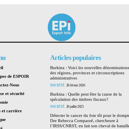
nu
Articles populaires
il
Burkina : Voici les nouvelles dénomination
des régions, provinces et circonscriptions
opos de ESPOIR
administratives
ctez-Nous
SOCIÉTÉ
26 février 2026
se et sécurité
Burkina : Quelle peut être la cause de la
spéculation des timbres fiscaux?
omie
SOCIÉTÉ
26 juillet 2025
 et carrière
Détecter le cancer du foie tôt pour le dompte
ique
Dre Rebecca Compaoré, chercheure à
l’IRSS/CNRST, en fait son cheval de bataill
té