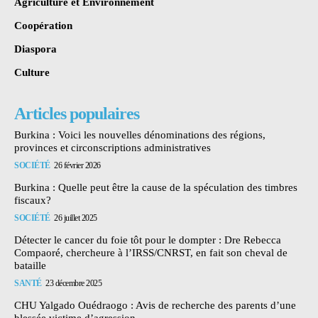
Agriculture et Environnement
Coopération
Diaspora
Culture
Articles populaires
Burkina : Voici les nouvelles dénominations des régions,
provinces et circonscriptions administratives
SOCIÉTÉ
26 février 2026
Burkina : Quelle peut être la cause de la spéculation des timbres
fiscaux?
SOCIÉTÉ
26 juillet 2025
Détecter le cancer du foie tôt pour le dompter : Dre Rebecca
Compaoré, chercheure à l’IRSS/CNRST, en fait son cheval de
bataille
SANTÉ
23 décembre 2025
CHU Yalgado Ouédraogo : Avis de recherche des parents d’une
blessée victime d’agression