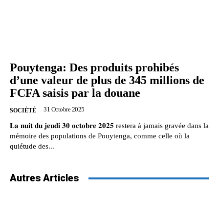
Pouytenga: Des produits prohibés
d’une valeur de plus de 345 millions de
FCFA saisis par la douane
31 Octobre 2025
SOCIÉTÉ
𝐋𝐚 𝐧𝐮𝐢𝐭 𝐝𝐮 𝐣𝐞𝐮𝐝𝐢 𝟑𝟎 𝐨𝐜𝐭𝐨𝐛𝐫𝐞 𝟐𝟎𝟐𝟓 restera à jamais gravée dans la
mémoire des populations de Pouytenga, comme celle où la
quiétude des...
Autres Articles