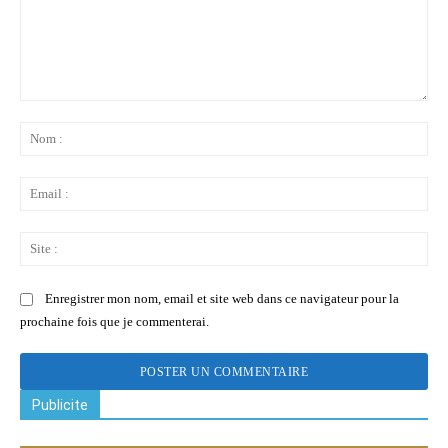
Commenter
:
No
:
Ema
:
Sit
:
Enregistrer mon nom, email et site web dans ce navigateur pour la
prochaine fois que je commenterai.
Publicite